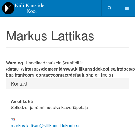
Markus Lattikas
Warning
: Undefined variable $canEdit in
/data01/virt81837/domeenid/www.kiilikunstidekool.ee/htdocs/p
bs3/html/com_contact/contact/default.php
on line
51
Kontakt
Ametikoht:
Solfedžo- ja rütmimuusika klaveriõpetaja
markus.lattikas@kiilikunstidekool.ee