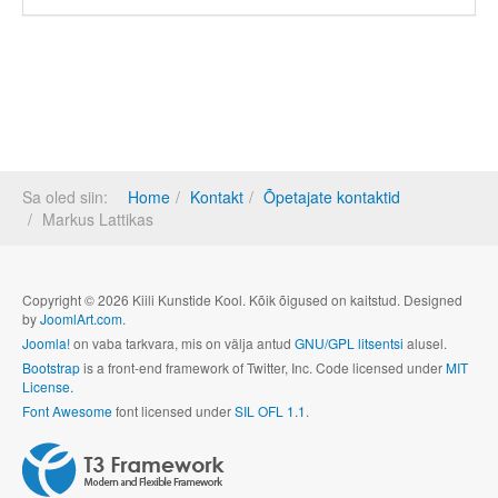
Sa oled siin:
Home
Kontakt
Õpetajate kontaktid
Markus Lattikas
Copyright © 2026 Kiili Kunstide Kool. Kõik õigused on kaitstud. Designed
by
JoomlArt.com
.
Joomla!
on vaba tarkvara, mis on välja antud
GNU/GPL litsentsi
alusel.
Bootstrap
is a front-end framework of Twitter, Inc. Code licensed under
MIT
License.
Font Awesome
font licensed under
SIL OFL 1.1
.